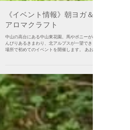
《イベント情報》朝ヨガ＆
アロマクラフト
中山の高台にある中山東花園。馬やポニーがの
んびりあるきまわり、北アルプスが一望できる
場所で初めてのイベントを開催します。 あおぞ
らの下で、おもいっきり深呼吸してみません
か。 場所：中山東花園 日程：9月27日（日）
朝ヨガ 10：00~11：00 アロマ...