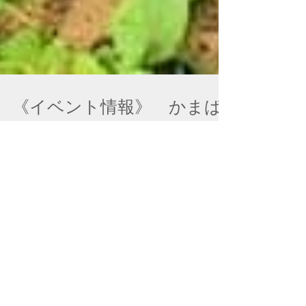
《イベント情報》 かまば
の森探検隊
中山地区の山の中で、こどもの自然体験活動を
している団体「かまばの森で遊ぶ会」が9月~11
月にかけて「かまばの森探検隊」を開催しま
す。こどものストレス発散に、是非お出かけく
ださい。