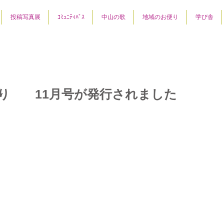
投稿写真展
ｺﾐｭﾆﾃｨﾊﾞｽ
中山の歌
地域のお便り
学び舎
り 11月号が発行されました