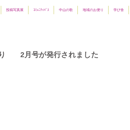
投稿写真展
ｺﾐｭﾆﾃｨﾊﾞｽ
中山の歌
地域のお便り
学び舎
り 2月号が発行されました