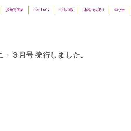
投稿写真展
ｺﾐｭﾆﾃｨﾊﾞｽ
中山の歌
地域のお便り
学び舎
こ」３月号 発行しました。