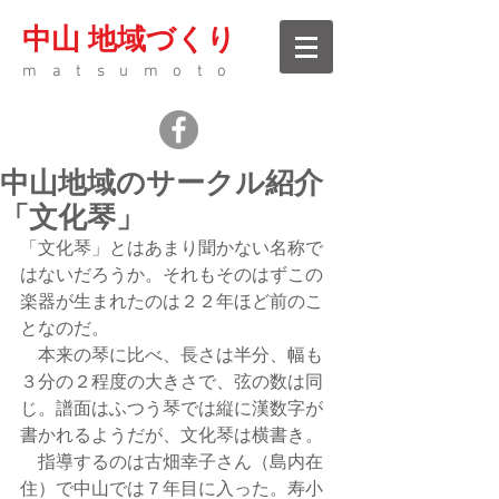
中山 地域づくり
matsumoto
中山地域のサークル紹介
「文化琴」
「文化琴」とはあまり聞かない名称で
はないだろうか。それもそのはずこの
楽器が生まれたのは２２年ほど前のこ
となのだ。
　本来の琴に比べ、長さは半分、幅も
３分の２程度の大きさで、弦の数は同
じ。譜面はふつう琴では縦に漢数字が
書かれるようだが、文化琴は横書き。
　指導するのは古畑幸子さん（島内在
住）で中山では７年目に入った。寿小