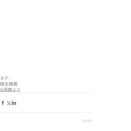
タグ：
雑文雑画
公民館より