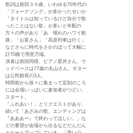
歌詞は前回３０曲、いわゆる70年代の
「フォークソング」が多かったせいか
「タイトルは知っているけど自分で歌
ったことはない歌」が多いと年配の
方々の声があり「あゝ憧れのハワイ航
路」「お富さん」「高原列車は行く」
などさらに時代をさかのぼって大幅に
計70曲で用意万端。
演者は前回同様、ピアノ星井さん、ウ
ッドベースは77歳の丸山さん、ギター
は公民館長の3人。
時間前から徐々に集まって定刻のころ
には会場いっぱいに参加者がつどい、
スタート。
「ふれあい！」とリクエストがあり、
続いて「あざみの歌、エンディングは
『あああー』で終わってほしい。」な
どの要望が会場から出るなどだんだん
とヒートアップしていき、「青い山