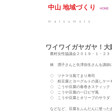
中山 地域づくり
HOME
matsumoto
ワイワイガヤガヤ！大
農村女性協議会２０１９・１・２３
林　潤子さんと矢澤弥生さんを講師
◇　ツナマヨ風てまり寿司
◇　粉豆腐とヨーグルトの蒸しケー
◇　こうや豆腐の春巻きスティック
◇　こうや豆腐の一口ピザ風
◇　こうや豆腐とオリーブのサラダ
などなど、豆腐をふんだんに使った