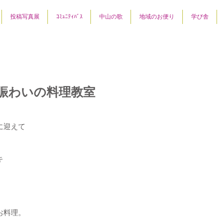
投稿写真展
ｺﾐｭﾆﾃｨﾊﾞｽ
中山の歌
地域のお便り
学び舎
賑わいの料理教室
に迎えて
キ
お料理。