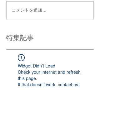
コメントを追加…
特集記事
Widget Didn’t Load
Check your internet and refresh
this page.
If that doesn’t work, contact us.