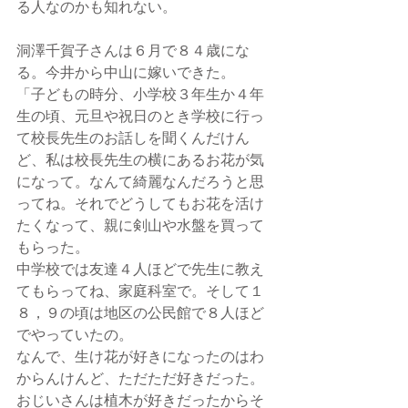
る人なのかも知れない。
洞澤千賀子さんは６月で８４歳にな
る。今井から中山に嫁いできた。
「子どもの時分、小学校３年生か４年
生の頃、元旦や祝日のとき学校に行っ
て校長先生のお話しを聞くんだけん
ど、私は校長先生の横にあるお花が気
になって。なんて綺麗なんだろうと思
ってね。それでどうしてもお花を活け
たくなって、親に剣山や水盤を買って
もらった。
中学校では友達４人ほどで先生に教え
てもらってね、家庭科室で。そして１
８，９の頃は地区の公民館で８人ほど
でやっていたの。
なんで、生け花が好きになったのはわ
からんけんど、ただただ好きだった。
おじいさんは植木が好きだったからそ