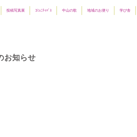
投稿写真展
ｺﾐｭﾆﾃｨﾊﾞｽ
中山の歌
地域のお便り
学び舎
のお知らせ