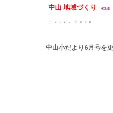
中山 地域づくり
HOME
matsumoto
中山小だより6月号を