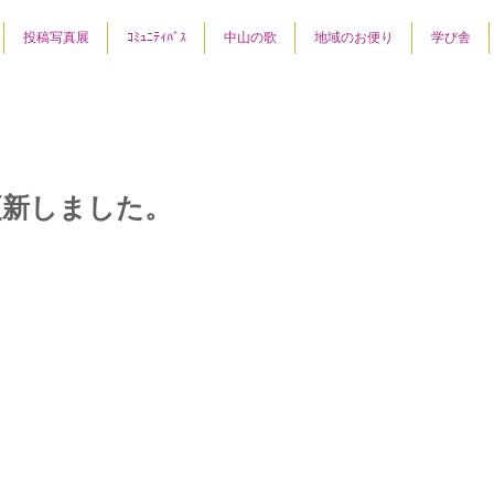
投稿写真展
ｺﾐｭﾆﾃｨﾊﾞｽ
中山の歌
地域のお便り
学び舎
更新しました。