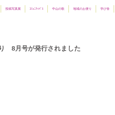
投稿写真展
ｺﾐｭﾆﾃｨﾊﾞｽ
中山の歌
地域のお便り
学び舎
り 8月号が発行されました