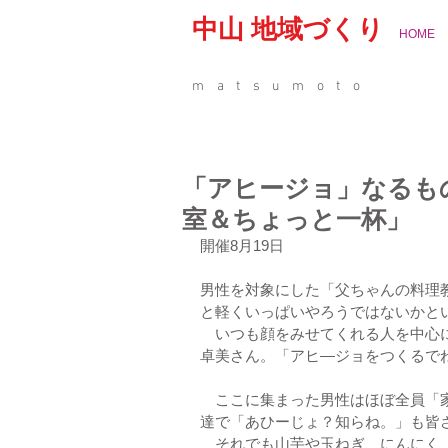
中山 地域づくり
HOME
matsumoto
「アヒージョ」なるも
室＆ちょっと一杯」
開催8月19日
男性を対象にした「父ちゃんの料理
と軽くいっぱいやろうではないかと
　いつも顔をみせてくれる人を中心
卓美さん。「アヒ―ジョをつくるで
　ここに集まった男性はほぼ全員「
達で「あひーじょ？知らね。」も皆
　それでも山芋や玉ねぎ、にんにく