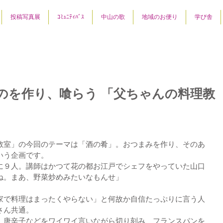
投稿写真展
ｺﾐｭﾆﾃｨﾊﾞｽ
中山の歌
地域のお便り
学び舎
のを作り、喰らう 「父ちゃんの料理教
教室」の今回のテーマは「酒の肴」。おつまみを作り、そのあ
いう企画です。
に９人。講師はかつて花の都お江戸でシェフをやっていた山口
ね。まあ、野菜炒めみたいなもんせ」
家で料理はまったくやらない」と何故か自信たっぷりに言う人
さん共通。
、唐辛子などをワイワイ言いながら切り刻み、フランスパンを