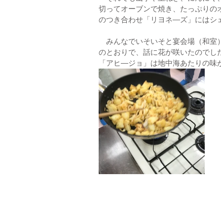
切ってオーブンで焼き、たっぷりの
のつき合わせ「リヨネ―ズ」にはシ
　みんなでいそいそと宴会場（和室
のとおりで、話に花が咲いたのでし
「アヒ―ジョ」は地中海あたりの味