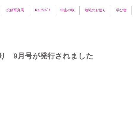
投稿写真展
ｺﾐｭﾆﾃｨﾊﾞｽ
中山の歌
地域のお便り
学び舎
り 9月号が発行されました