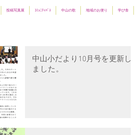
投稿写真展
ｺﾐｭﾆﾃｨﾊﾞｽ
中山の歌
地域のお便り
学び舎
中山小だより10月号を更新し
ました。