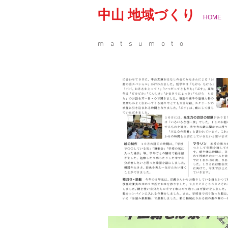
中山 地域づくり
HOME
matsumoto