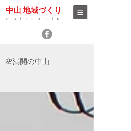
中山 地域づくり
matsumoto
🌸満開の中山