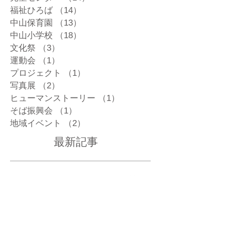
サークル活動
（8）
8件の記事
児童センター
（14）
14件の記事
福祉ひろば
（14）
14件の記事
中山保育園
（13）
13件の記事
中山小学校
（18）
18件の記事
文化祭
（3）
3件の記事
運動会
（1）
1件の記事
プロジェクト
（1）
1件の記事
写真展
（2）
2件の記事
ヒューマンストーリー
（1）
1件の記事
そば振興会
（1）
1件の記事
地域イベント
（2）
2件の記事
最新記事
ふるさとなかやまたより 4月号が発行さ
れました