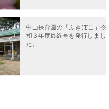
中山保育園の「ふきぼこ」令
和３年度最終号を発行しまし
た。