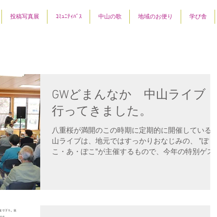
投稿写真展
ｺﾐｭﾆﾃｨﾊﾞｽ
中山の歌
地域のお便り
学び舎
GWどまんなか 中山ライ
行ってきました。
八重桜が満開のこの時期に定期的に開催している
山ライブは、地元ではすっかりおなじみの、 ”ぽ
こ・あ・ぽこ”が主催するもので、今年の特別ゲス
は ハイトーンボイスと超絶ギターの赤木一孝さ
とミスターバンジョーの吉崎ひろしさんをお迎え
て行われました。...