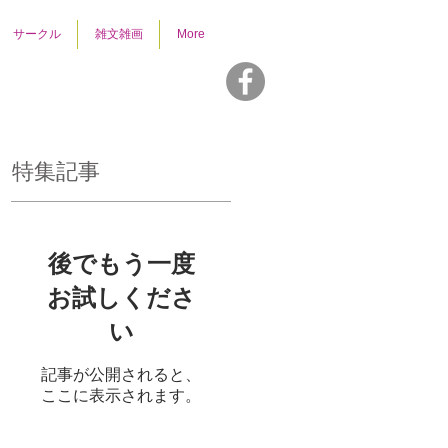
サークル
雑文雑画
More
特集記事
ブ
後でもう一度
中
お試しくださ
ト
い
ん
し
記事が公開されると、
ここに表示されます。