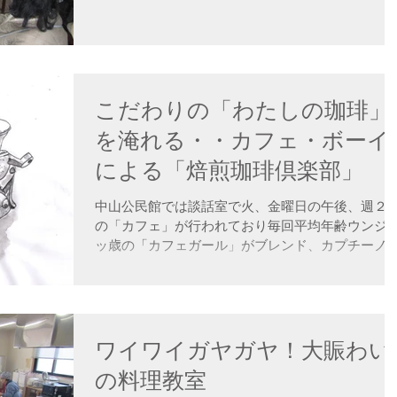
間で陶芸をやっていたときの山の中の窯を使い、
をかえたり空気が入らないように詰め物をしたり..
こだわりの「わたしの珈琲」
を淹れる・・カフェ・ボーイ
による「焙煎珈琲倶楽部」
発足
中山公民館では談話室で火、金曜日の午後、週２
の「カフェ」が行われており毎回平均年齢ウンジ
ッ歳の「カフェガール」がブレンド、カプチーノ
どを１５０円～２００円程度で入れてくれて、話
花を咲かせていますが、 「おれたちもカフェ・ボ
イとなって、コーヒーを入れるじゃんかい、去...
ワイワイガヤガヤ！大賑わい
の料理教室