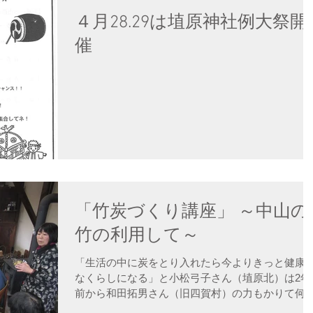
４月28.29は埴原神社例大祭開
催
「竹炭づくり講座」 ～中山の
竹の利用して～
「生活の中に炭をとり入れたら今よりきっと健康
なくらしになる」と小松弓子さん（埴原北）は2年
前から和田拓男さん（旧四賀村）の力もかりて何
も竹炭づくりに精を出してきました。窯はかつて