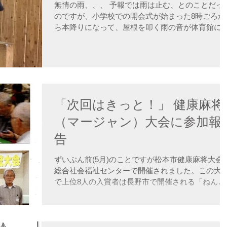
無情の雨、、、 予報では雨は止む、とのことだっ
のですが、小学校での開会式が始まった8時ごろか
ら本降りになって、屋根を叩く雨の音が体育館に
情に響くのでした。結果、軟式野球、マレットゴ
フ、ゲートボールはやむなく中止。 体育館で卓球
ソフトバレーがそれぞれ5町会の総当り戦で...
「次回はきっと！」 健康麻将
（マージャン）大会に参加報
告
ずいぶん前(5月)のことですが松本市健康麻将大会
総合社会福祉センターで開催されました。この大
で上位8人の入賞者は長野市で開催される「ねんり
んピック」の予選会に参加することが出来る大会
す。私達中山麻将同好会より4名が参加しましたが
残念ながら入賞することはできませんでした...