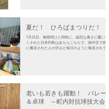
ば最高のロケーションが眼下に広がります。...
夏だ！ ひろばまつりだ！
7月31日、梅雨明けと同時に、猛烈な暑さに覆いつ
くされた日本列島はあちらこちらで、熱中症で病
に搬送された人が沢山と毎日のように報道されて
るので、ひろばまつりの準備も暑さ対策が一番の
題。ここ数年はとくに暑さが厳しいですねー。 役
の 恒例 竹取ものがたり...
老いも若きも躍動！ バレー
＆卓球 ～町内対抗球技大会