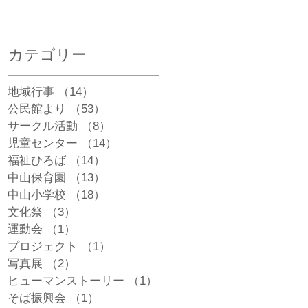
カテゴリー
割
地域行事
（14）
14件の記事
公民館より
（53）
53件の記事
ま
サークル活動
（8）
8件の記事
持
児童センター
（14）
14件の記事
子
福祉ひろば
（14）
14件の記事
中山保育園
（13）
13件の記事
中山小学校
（18）
18件の記事
文化祭
（3）
3件の記事
運動会
（1）
1件の記事
プロジェクト
（1）
1件の記事
る
写真展
（2）
2件の記事
う
存
ヒューマンストーリー
（1）
1件の記事
呼
そば振興会
（1）
1件の記事