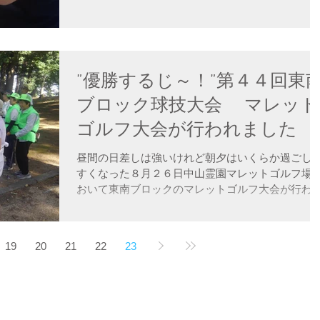
ばれているようで、新潟や長野北部の栄村で冬場
仕事として伝わってきたものです。...
”優勝するじ～！”第４４回東
ブロック球技大会 マレット
ゴルフ大会が行われました
昼間の日差しは強いけれど朝夕はいくらか過ごし
すくなった８月２６日中山霊園マレットゴルフ場
おいて東南ブロックのマレットゴルフ大会が行わ
ました。 参加地区は 寿、寿台、松原、内田、芳
川、中山、この６地区が「東南ブロック」と位置
けられ、各男女１チームずつでそれぞれ５人ほど..
19
20
21
22
23