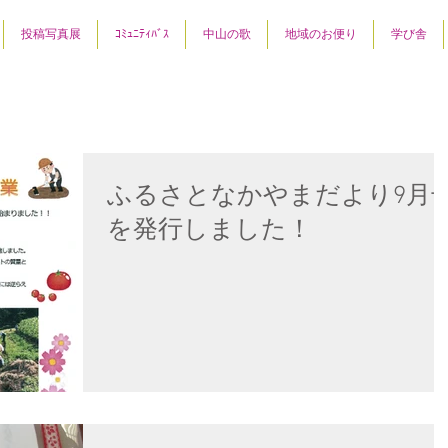
投稿写真展
ｺﾐｭﾆﾃｨﾊﾞｽ
中山の歌
地域のお便り
学び舎
ふるさとなかやまだより9月
を発行しました！