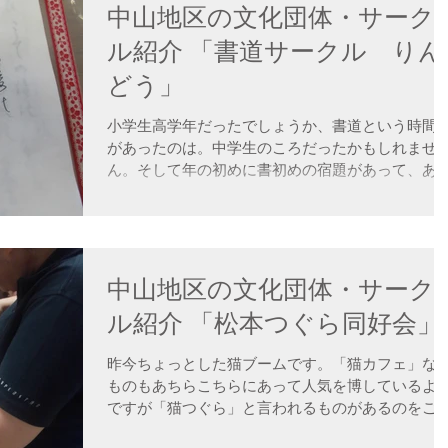
中山地区の文化団体・サーク
ル紹介 「書道サークル りん
どう」
小学生高学年だったでしょうか、書道という時間
があったのは。中学生のころだったかもしれませ
ん。そして年の初めに書初めの宿題があって、あ
り乗る気もしないのにイヤイヤ下手な字を書いて
っていきました。中には驚くほど上手な者もいて
ども心にすごいなあと思ったものです。...
中山地区の文化団体・サーク
ル紹介 「松本つぐら同好会」
昨今ちょっとした猫ブームです。「猫カフェ」な
ものもあちらこちらにあって人気を博しているよ
ですが「猫つぐら」と言われるものがあるのをご
知でしょうか。地域によっては「猫ちぐら」とも